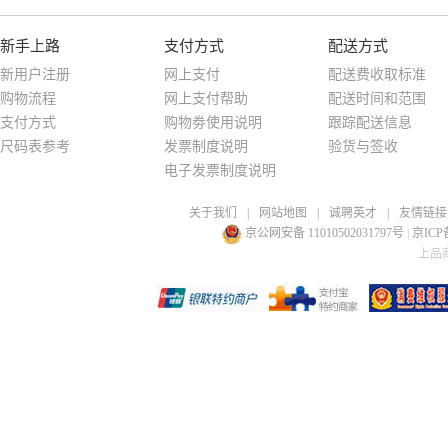
新手上路
支付方式
配送方式
新用户注册
网上支付
配送费收取标准
购物流程
网上支付帮助
配送时间和范围
支付方式
购物劵使用说明
跟踪配送信息
尺码表参考
发票制度说明
验货与签收
电子发票制度说明
关于我们
|
网站地图
|
诚聘英才
|
友情链接
京公网安备 11010502031797号
|
京ICP备
上品