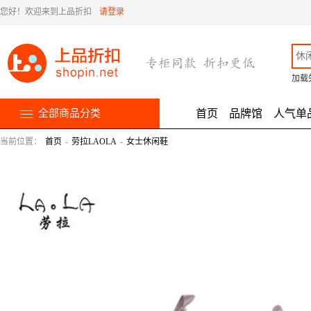
您好！欢迎来到上品折扣
请登录
加载
全部商品分类
首页
品牌馆
人气单
当前位置：
首页
-
劳拉LAOLA
-
女士休闲鞋