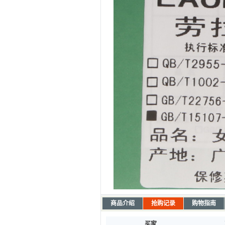
商品介绍
抢购记录
购物指南
买家