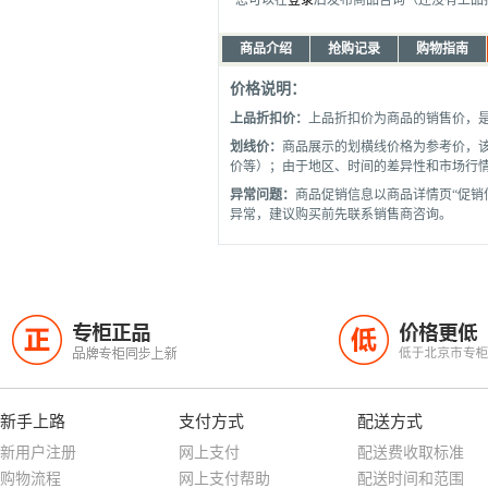
您可以在
登录
后发布商品咨询（还没有上品
商品介绍
抢购记录
购物指南
价格说明：
上品折扣价：
上品折扣价为商品的销售价，
划线价：
商品展示的划横线价格为参考价，
价等）；由于地区、时间的差异性和市场行
异常问题：
商品促销信息以商品详情页“促销
异常，建议购买前先联系销售商咨询。
专柜正品
价格更低
正
低
品牌专柜同步上新
低于北京市专
新手上路
支付方式
配送方式
新用户注册
网上支付
配送费收取标准
购物流程
网上支付帮助
配送时间和范围