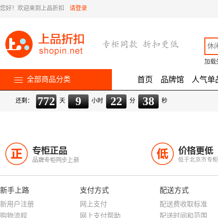
您好！欢迎来到上品折扣
请登录
加载
全部商品分类
首页
品牌馆
人气单
772
9
22
37
还剩：
天
小时
分
秒
专柜正品
价格更低
正
低
品牌专柜同步上新
低于北京市专
新手上路
支付方式
配送方式
新用户注册
网上支付
配送费收取标准
购物流程
网上支付帮助
配送时间和范围