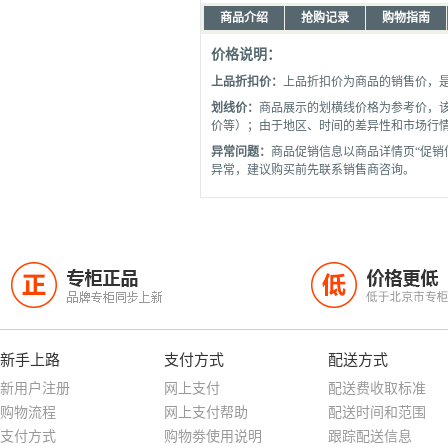
商品介绍
抢购记录
购物指南
价格说明：
上品折扣价：
上品折扣价为商品的销售价，
划线价：
商品展示的划横线价格为参考价，
价等）；由于地区、时间的差异性和市场行
异常问题：
商品促销信息以商品详情页“促销
异常，建议购买前先联系销售商咨询。
专柜正品
价格更低
正
低
品牌专柜同步上新
低于北京市专
新手上路
支付方式
配送方式
新用户注册
网上支付
配送费收取标准
购物流程
网上支付帮助
配送时间和范围
支付方式
购物劵使用说明
跟踪配送信息