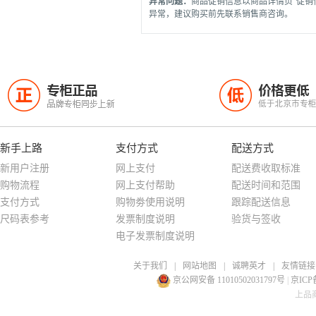
异常问题：
商品促销信息以商品详情页“促销
异常，建议购买前先联系销售商咨询。
专柜正品
价格更低
正
低
品牌专柜同步上新
低于北京市专
新手上路
支付方式
配送方式
新用户注册
网上支付
配送费收取标准
购物流程
网上支付帮助
配送时间和范围
支付方式
购物劵使用说明
跟踪配送信息
尺码表参考
发票制度说明
验货与签收
电子发票制度说明
关于我们
|
网站地图
|
诚聘英才
|
友情链接
京公网安备 11010502031797号
|
京ICP备
上品