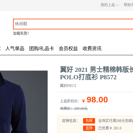
◇
我的上品
帮助
加载失败！
馆
人气单品
团购/礼品卡
会员权益
收费资讯
翼好 2021 男士精棉韩
POLO打底衫 P8572
翼好P8572
98.00
￥
上品折扣价
：
吊牌价：299.00元
促销信息：
包邮
全场实付满288元包邮
直降
已优惠￥
201.0