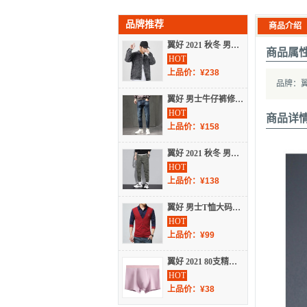
品牌推荐
商品介绍
翼好 2021 秋冬 男装 男装牛仔外套宽松翻领夹克提花上衣 KY-6908
商品属
HOT
上品价：¥238
品牌：
翼好 男士牛仔裤修身弹力韩版小直筒休闲长裤 TP-K02
HOT
商品详
上品价：¥158
翼好 2021 秋冬 男装 工装裤字母刺绣休闲束脚长裤子 UK-651
HOT
上品价：¥138
翼好 男士T恤大码男式翻领t恤打底衫韩版男装长袖 H003
HOT
上品价：¥99
翼好 2021 80支精梳棉石墨烯内裤男士纯棉内档无痕透气提臀纯色平角裤男 518
HOT
上品价：¥38