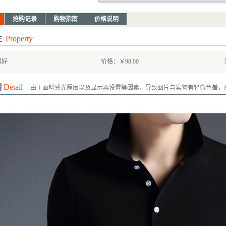
抢购记录
购物指南
价格说明
性
Property
翼好
价格：￥98.00
情
Detail
由于面料感光程度以及显示器设置等因素，导致图片与实物有轻微色差，