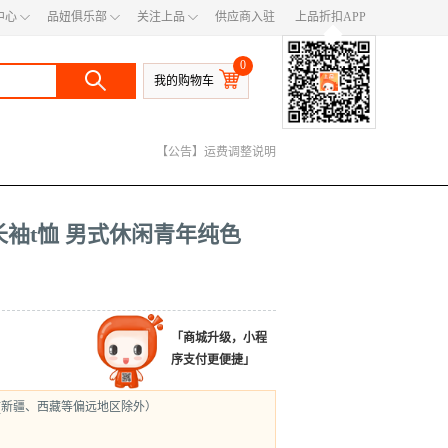
◇
◇
◇
中心
品妞俱乐部
关注上品
供应商入驻
上品折扣APP
◆
0
我的购物车
【公告】400电话号码变更
【公告】快递服务公告
【公告】运费调整说明
版长袖t恤 男式休闲青年纯色
「商城升级，小程
序支付更便捷」
(新疆、西藏等偏远地区除外）