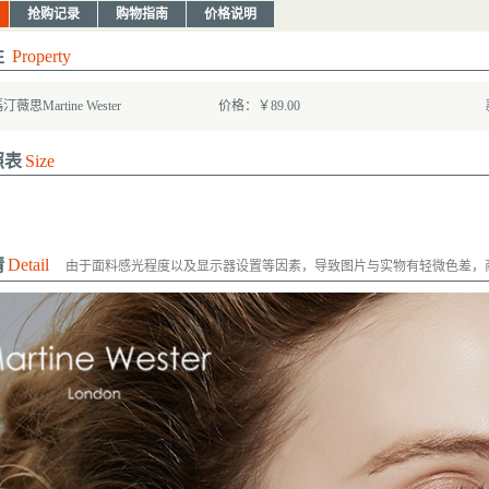
抢购记录
购物指南
价格说明
性
Property
思Martine Wester
价格：￥89.00
照表
Size
情
Detail
由于面料感光程度以及显示器设置等因素，导致图片与实物有轻微色差，