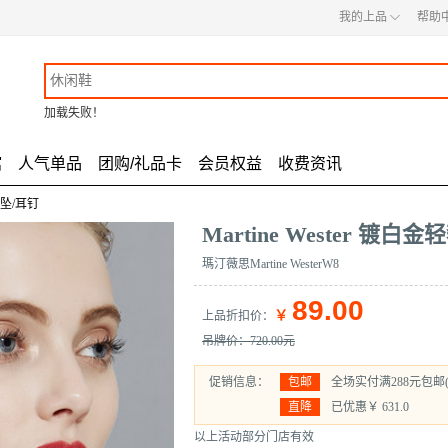
◇
我的上品
帮助
加载失败！
馆
人气单品
团购/礼品卡
会员权益
收费资讯
坠/耳钉
Martine Wester 镀
瑪汀薇思Martine WesterW8
89.00
￥
上品折扣价
：
吊牌价：720.00元
促销信息：
包邮
全场实付满288元包邮
直降
已优惠￥
631.0
以上活动部分门店有效