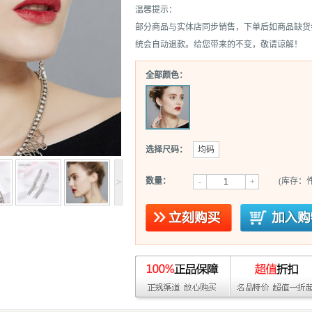
温馨提示：
部分商品与实体店同步销售，下单后如商品缺货
统会自动退款。给您带来的不变，敬请谅解！
全部颜色：
选择尺码：
均码
>
数量：
(库存：件
-
+