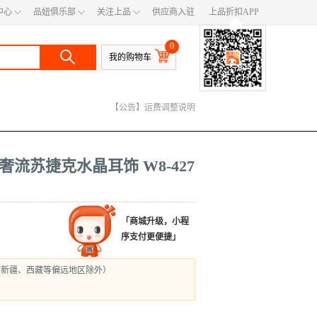
◇
◇
◇
中心
品妞俱乐部
关注上品
供应商入驻
上品折扣APP
◆
0
我的购物车
【公告】400电话号码变更
【公告】快递服务公告
【公告】运费调整说明
白金轻奢流苏捷克水晶耳饰 W8-427
「商城升级，小程
序支付更便捷」
(新疆、西藏等偏远地区除外）