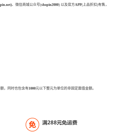
pin.net)
、微信商城公众号(
shopin2000
) 以及官方
APP
(上品折扣)有售，
金额，同时也包含有
1000
元以下整元为单位的非固定面值金额。
满288元免运费
免
V2V3会员满188包邮