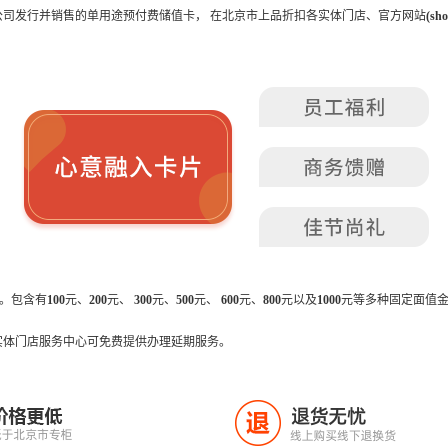
司发行并销售的单用途预付费储值卡， 在北京市上品折扣各实体门店、官方网站
(sho
式。包含有
100
元、
200
元、
300
元、
500
元、
600
元、
800
元以及
1000
元等多种固定面值
实体门店服务中心可免费提供办理延期服务。
价格更低
退货无忧
退
低于北京市专柜
线上购买线下退换货