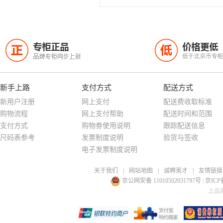
专柜正品
价格更低
正
低
品牌专柜同步上新
低于北京市专
新手上路
支付方式
配送方式
新用户注册
网上支付
配送费收取标准
购物流程
网上支付帮助
配送时间和范围
支付方式
购物劵使用说明
跟踪配送信息
尺码表参考
发票制度说明
验货与签收
电子发票制度说明
关于我们
|
网站地图
|
诚聘英才
|
友情链接
京公网安备 11010502031797号
|
京ICP备
上品