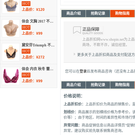
HOT
上品价：¥120
商品介绍
抢购记录
购物指南
体会 文胸 2017 不分季节 光面文胸 BQ1692
HOT
上品价：¥99
上品折扣网www.shopin.net
商场，不欺不诈，诚信经营。
黛安芬Triumph 不分季节 内衣 女士内衣 蕾丝文胸 H29-017K9
HOT
更多关于上品折扣商品及支付配送
上品价：¥272
体会 内衣 秋冬 蕾丝文胸 BS1341
您可以在
登录
后发布商品咨询（还没有上品
HOT
上品价：¥99
商品介绍
抢购记录
购物指南
价格说明：
上品折扣价：
上品折扣价为商品的销售价，
划线价：
商品展示的划横线价格为参考价，
价等）；由于地区、时间的差异性和市场行
异常问题：
商品促销信息以商品详情页“促销
异常，建议购买前先联系销售商咨询。