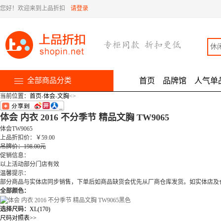
您好！欢迎来到上品折扣
请登录
全部商品分类
首页
品牌馆
人气单
当前位置：
首页
-
体会
-
文胸
<
>
体会 内衣 2016 不分季节 精品文胸 TW9065
体会TW9065
上品折扣价
：
￥
59.00
吊牌价：198.00元
促销信息：
以上活动部分门店有效
温馨提示：
部分商品与实体店同步销售，下单后如商品缺货会优先从厂商仓库发货。如实体店及
全部颜色：
选择尺码：
XL(170)
尺码对照表>>