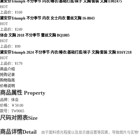
黛安芬Triumph 不分季节 内衣/睡衣/基础打底/袜子 文胸/套装 文胸 E002475
HOT
上品价：¥169
黛安芬Triumph 不分季节 内衣 女士内衣 蕾丝文胸 16-8043
HOT
上品价：¥249
体会 文胸 2018 不分季节 蕾丝文胸 BQ1805
HOT
上品价：¥99
黛安芬Triumph 2024 不分季节 内衣/睡衣/基础打底/袜子 文胸/套装 文胸 H16Y218
HOT
上品价：¥179
商品介绍
抢购记录
购物指南
价格说明
商品属性
Property
品牌：体会
价格：￥59.00
款号：TW9065
尺码对照表
Size
商品详情
Detail
由于面料感光程度以及显示器设置等因素，导致图片与实物