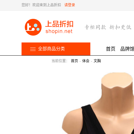
您好！欢迎来到上品折扣
请登录
全部商品分类
首页
品牌
当前位置：
首页
-
体会
-
文胸