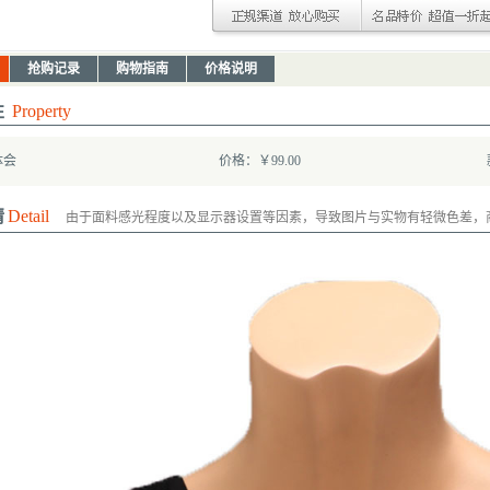
抢购记录
购物指南
价格说明
性
Property
体会
价格：￥99.00
情
Detail
由于面料感光程度以及显示器设置等因素，导致图片与实物有轻微色差，