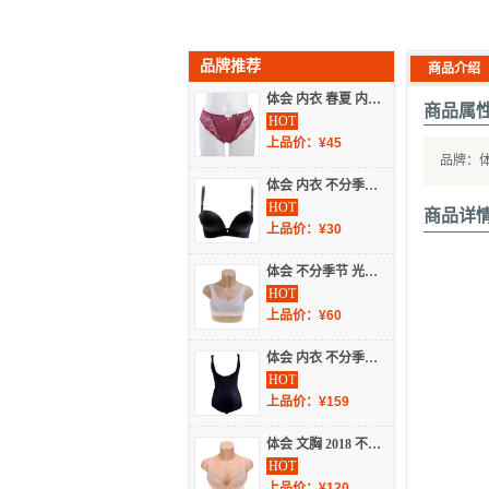
品牌推荐
商品介绍
体会 内衣 春夏 内裤 NB1341
商品属
HOT
上品价：¥45
品牌：
体会 内衣 不分季节 精品文胸 TW9025
HOT
商品详
上品价：¥30
体会 不分季节 光面文胸 TW9314
HOT
上品价：¥60
体会 内衣 不分季节 塑身衣 SL0921
HOT
上品价：¥159
体会 文胸 2018 不分季节 少女文胸 BS1803
HOT
上品价：¥120