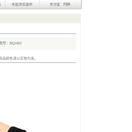
款号：BQ1805
商品颜色请以实物为准。