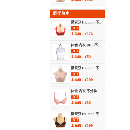
同类热卖
黛安芬Triumph 不分季节 内衣 女士内衣 少女文胸 19-318
HOT
上品价：¥176
体会 内衣 2016 不分季节 精品文胸 TW9065
HOT
上品价：¥59
黛安芬Triumph 不分季节 内衣 女士内衣 少女文胸 16-8164
HOT
上品价：¥199
体会 内衣 不分季节 精品文胸 BS0441
HOT
上品价：¥30
黛安芬Triumph 不分季节 内衣 女士内衣 聚拢文胸 16-8030
HOT
上品价：¥199