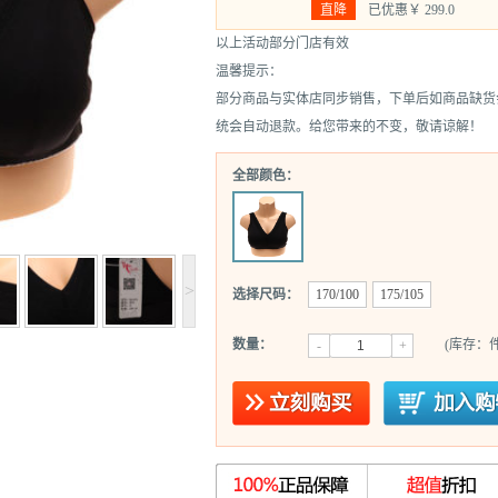
直降
已优惠￥
299.0
以上活动部分门店有效
温馨提示：
部分商品与实体店同步销售，下单后如商品缺货
统会自动退款。给您带来的不变，敬请谅解！
全部颜色：
>
选择尺码：
170/100
175/105
数量：
(库存：件
-
+