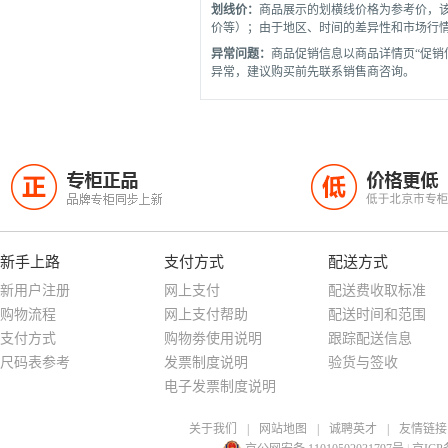
划线价：
商品展示的划横线价格为参考价，
价等）；由于地区、时间的差异性和市场行
异常问题：
商品促销信息以商品详情页“促销
异常，建议购买前先联系销售商咨询。
专柜正品
价格更低
正
低
品牌专柜同步上新
低于北京市专
新手上路
支付方式
配送方式
新用户注册
网上支付
配送费收取标准
购物流程
网上支付帮助
配送时间和范围
支付方式
购物劵使用说明
跟踪配送信息
尺码表参考
发票制度说明
验货与签收
电子发票制度说明
关于我们
|
网站地图
|
诚聘英才
|
友情链接