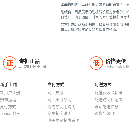
上品折扣价：
上品折扣价为商品的销售价，
划线价：
商品展示的划横线价格为参考价，
价等）；由于地区、时间的差异性和市场行
异常问题：
商品促销信息以商品详情页“促销
异常，建议购买前先联系销售商咨询。
专柜正品
价格更低
正
低
品牌专柜同步上新
低于北京市专
新手上路
支付方式
配送方式
新用户注册
网上支付
配送费收取标准
购物流程
网上支付帮助
配送时间和范围
支付方式
购物劵使用说明
跟踪配送信息
尺码表参考
发票制度说明
验货与签收
电子发票制度说明