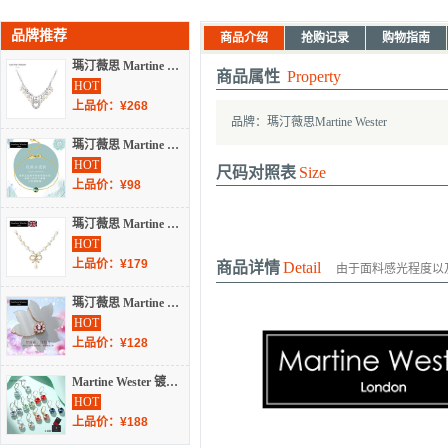
品牌推荐
商品介绍
抢购记录
购物指南
瑪汀薇思 Martine Wester镀白金幸运之心珍珠项链 MWB-135
商品属性
Property
HOT
上品价：¥268
品牌：瑪汀薇思Martine Wester
瑪汀薇思 Martine Wester 镀18k金绿色圆亮钻施华洛世奇水晶手链 MW20-003BE
HOT
尺码对照表
Size
上品价：¥98
瑪汀薇思 Martine Wester 镀白金时尚罗马蝴蝶结吊坠珍珠项链 MWB-129
HOT
上品价：¥179
商品详情
Detail
由于面料感光程度以
瑪汀薇思 Martine Wester 镀玫瑰金浅玫红梦露手链 LTD-254BLR
HOT
上品价：¥128
Martine Wester 镀白金牛仔蓝玛汀热卖施华洛世奇方枕耳饰礼盒款 S8-099-LH
HOT
上品价：¥188