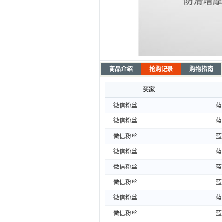
商品介绍
抢购记录
购物指南
买家
微信粉丝
蓝
微信粉丝
蓝
微信粉丝
蓝
微信粉丝
蓝
微信粉丝
蓝
微信粉丝
蓝
微信粉丝
蓝
微信粉丝
蓝