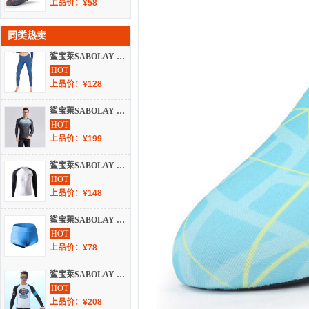
上品价：¥58
同类热卖
鲨宝莱SABOLAY 印花速干分体泳装女潜水服冲浪防晒泳衣防水母游泳裤 VK002-2长裤
HOT
上品价：¥128
鲨宝莱SABOLAY 2021 防晒泳衣长袖男式潜水冲浪服游泳户外水上运动防水母衣 NY20-6上衣
HOT
上品价：¥199
鲨宝莱SABOLAY 男女情侣款开衫拉链款分体防晒大码泳衣 NYS623-3上衣
HOT
上品价：¥148
鲨宝莱SABOLAY 泳裤女士冲浪防走光短裤速干平角裤防水母浮潜装 VK007-8短裤
HOT
上品价：¥78
鲨宝莱SABOLAY 防晒长袖游泳衣韩版冲浪潜水服男式泳装 NY001上衣
HOT
上品价：¥208