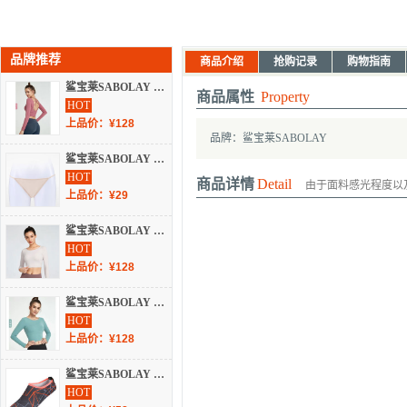
品牌推荐
商品介绍
抢购记录
购物指南
鲨宝莱SABOLAY 新款露背运动上衣美背性感时尚瑜伽服 长袖健身运动服 YJY20-1-5上衣
商品属性
Property
HOT
上品价：¥128
品牌：鲨宝莱SABOLAY
鲨宝莱SABOLAY 泳裤泳装内裤三角系带女打底内裤安全裤泳衣 PJ002-1裤
HOT
商品详情
Detail
由于面料感光程度以
上品价：¥29
鲨宝莱SABOLAY 双面裸感长袖瑜伽服女美背运动上衣运动服 YJY20-21-3上衣
HOT
上品价：¥128
鲨宝莱SABOLAY 欧美新款瑜伽服女 长袖运动上衣训练健身服女跑步服 YJY20-2-4上衣
HOT
上品价：¥128
鲨宝莱SABOLAY 男女潜水袜浮潜袜成人沙滩袜鞋防滑溯溪鞋 PJ001-5鞋
HOT