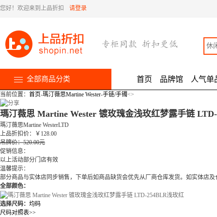
您好！欢迎来到上品折扣
请登录
全部商品分类
首页
品牌馆
人气单
当前位置：
首页
-
瑪汀薇思Martine Wester
-
手链/手镯
<
>
瑪汀薇思 Martine Wester 镀玫瑰金浅玫红梦露手链 LTD-
瑪汀薇思Martine WesterLTD
上品折扣价
：
￥
128.00
吊牌价：520.00元
促销信息：
以上活动部分门店有效
温馨提示：
部分商品与实体店同步销售，下单后如商品缺货会优先从厂商仓库发货。如实体店及
全部颜色：
选择尺码：
均码
尺码对照表>>