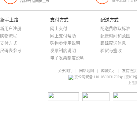
品牌专柜同步上新
低于北京市专
新手上路
支付方式
配送方式
新用户注册
网上支付
配送费收取标准
购物流程
网上支付帮助
配送时间和范围
支付方式
购物劵使用说明
跟踪配送信息
尺码表参考
发票制度说明
验货与签收
电子发票制度说明
关于我们
|
网站地图
|
诚聘英才
|
友情链接
京公网安备 11010502031797号
|
京ICP备
上品