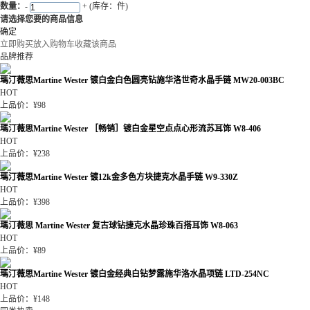
数量：
-
+
(库存：件)
请选择您要的商品信息
确定
立即购买
放入购物车
收藏该商品
品牌推荐
瑪汀薇思Martine Wester 镀白金白色圆亮钻施华洛世奇水晶手链 MW20-003BC
HOT
上品价：¥98
瑪汀薇思Martine Wester ［畅销］镀白金星空点点心形流苏耳饰 W8-406
HOT
上品价：¥238
瑪汀薇思Martine Wester 镀12k金多色方块捷克水晶手链 W9-330Z
HOT
上品价：¥398
瑪汀薇思 Martine Wester 复古球钻捷克水晶珍珠百搭耳饰 W8-063
HOT
上品价：¥89
瑪汀薇思Martine Wester 镀白金经典白钻梦露施华洛水晶项链 LTD-254NC
HOT
上品价：¥148