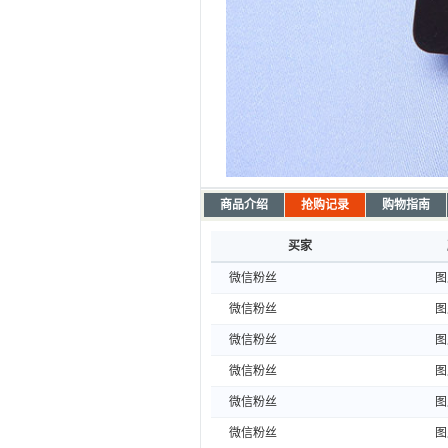
商品介绍
抢购记录
购物指南
买家
微信粉丝
图
微信粉丝
图
微信粉丝
图
微信粉丝
图
微信粉丝
图
微信粉丝
图