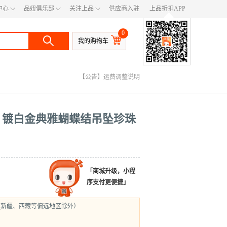
◇
◇
◇
中心
品妞俱乐部
关注上品
供应商入驻
上品折扣APP
◆
0
我的购物车
【公告】400电话号码变更
【公告】快递服务公告
【公告】运费调整说明
ster 镀白金典雅蝴蝶结吊坠珍珠
「商城升级，小程
序支付更便捷」
(新疆、西藏等偏远地区除外）