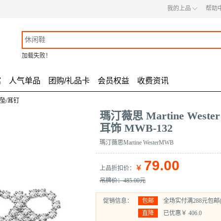
◇
我的上品
帮助
加载失败！
馆
人气单品
团购/礼品卡
会员权益
收费资讯
坠/耳钉
瑪汀薇思 Martine We
耳饰 MWB-132
瑪汀薇思Martine WesterMWB
79.00
￥
上品折扣价
：
吊牌价：485.00元
促销信息：
包邮
全场实付满288元包邮
直降
已优惠￥
406.0