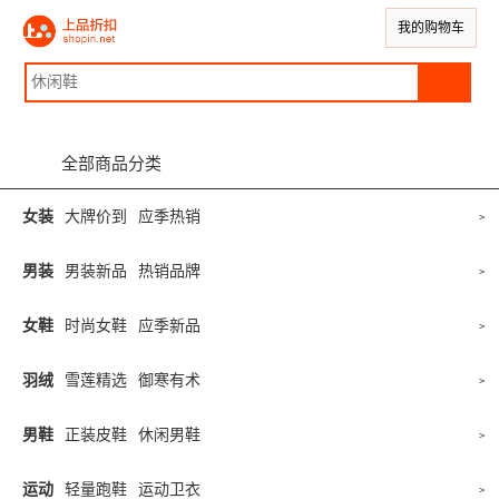
我的购物车
全部商品分类
女装
大牌价到
应季热销
>
男装
男装新品
热销品牌
>
女鞋
时尚女鞋
应季新品
>
羽绒
雪莲精选
御寒有术
>
男鞋
正装皮鞋
休闲男鞋
>
运动
轻量跑鞋
运动卫衣
>