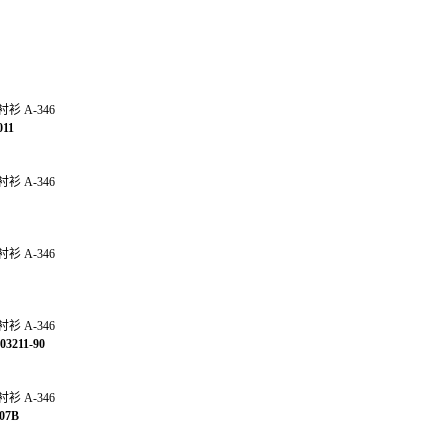
11
211-90
07B