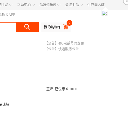
×
◇
◇
◇
◇
的上品
帮助中心
品妞俱乐部
关注上品
供应商入驻
◆
品折扣APP
0
我的购物车
【公告】400电话号码变更
【公告】快递服务公告
【公告】运费调整说明
直降
已优惠￥
501.0
请谅解！