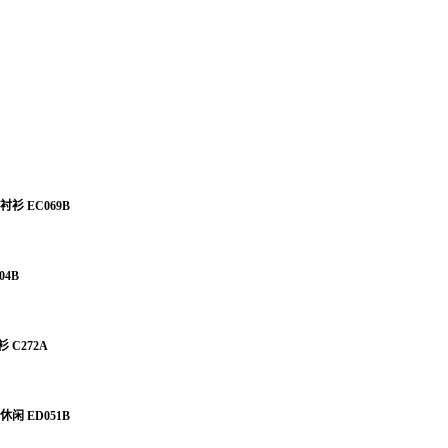
衬衫 EC069B
04B
 C272A
休闲 ED051B