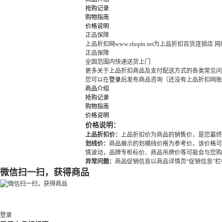
抢购记录
购物指南
价格说明
正品保障
上品折扣网www.shopin.net为上品折扣百货连锁
正品保障
全国范围内快递送货上门
更多关于上品折扣商品及支付配送方式的各类常见
您可以在
登录
后发布商品咨询（还没有上品折扣网账
商品介绍
抢购记录
购物指南
价格说明
价格说明：
上品折扣价：
上品折扣价为商品的销售价，是您最终
划线价：
商品展示的划横线价格为参考价，该价格可
情波动，品牌专柜标价、商品吊牌价等可能会与您购
异常问题：
商品促销信息以商品详情页“促销信息”
微信扫一扫，获得商品
登录