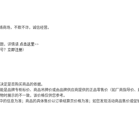
店 网络商场，不欺不诈，诚信经营。
问题，详情请
点击这里>>
号？
立即注册
）
决定是否购买商品的依据。
能是品牌专柜标价、商品吊牌价或由品牌供应商提供的正品零售价（如厂商指导价、
物时展示的不一致，该价格仅供您参考。
栏中的信息为准；商品的具体售价以订单结算页价格为准；如您发现活动商品售价或促