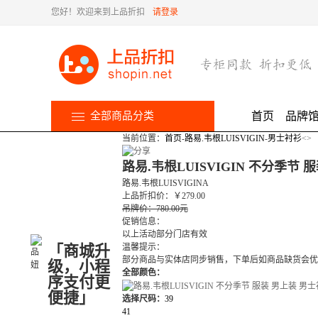
您好！欢迎来到上品折扣
请登录
全部商品分类
首页
品牌
当前位置：
首页
-
路易.韦根LUISVIGIN
-
男士衬衫
<
>
路易.韦根LUISVIGIN 不分季节 服
路易.韦根LUISVIGINA
上品折扣价
：
￥
279.00
吊牌价：780.00元
促销信息：
以上活动部分门店有效
「商城升
温馨提示：
部分商品与实体店同步销售，下单后如商品缺货会优
级，小程
全部颜色：
序支付更
便捷」
选择尺码：
39
41