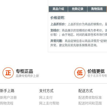
商品介绍
抢购记录
购物指南
价格说明：
上品折扣价：
上品折扣价为商品的销售价，
划线价：
商品展示的划横线价格为参考价，
价等）；由于地区、时间的差异性和市场行
异常问题：
商品促销信息以商品详情页“促销
异常，建议购买前先联系销售商咨询。
专柜正品
价格更低
正
低
品牌专柜同步上新
低于北京市专
新手上路
支付方式
配送方式
新用户注册
网上支付
配送费收取标准
购物流程
网上支付帮助
配送时间和范围