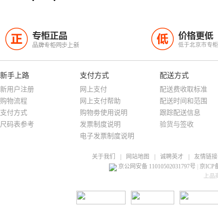
专柜正品
价格更低
正
低
品牌专柜同步上新
低于北京市专
新手上路
支付方式
配送方式
新用户注册
网上支付
配送费收取标准
购物流程
网上支付帮助
配送时间和范围
支付方式
购物劵使用说明
跟踪配送信息
尺码表参考
发票制度说明
验货与签收
电子发票制度说明
关于我们
|
网站地图
|
诚聘英才
|
友情链接
京公网安备 11010502031797号
|
京ICP备
上品