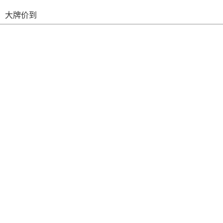
大牌价到
运动不止
低至99元
低至2折