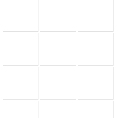
低至2折
低至99
皮尔卡丹
低至1折
低至3折
低至￥19