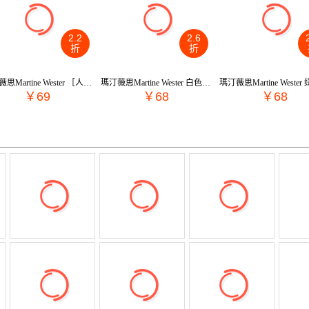
2.2
2.6
折
折
瑪汀薇思Martine Wester ［人气］ 镀白金依恋天然珍珠耳饰 MWB-137S
瑪汀薇思Martine Wester 白色四叶草水晶摇逸耳饰耳坠 MW18-030C
￥69
￥68
￥68
低至199元
皮尔卡丹
低至1折
低
低至￥19
低至4折
低