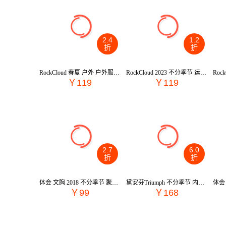
2.4
1.2
折
折
RockCloud 春夏 户外 户外服装 休闲裤 YS150045
RockCloud 2023 不分季节 运动户外 运动服 运动裤/休闲裤 YS350010
￥119
￥119
2.7
6.0
折
折
体会 文胸 2018 不分季节 聚拢文胸 BS4943
黛安芬Triumph 不分季节 内衣/睡衣/基础打底/袜子 文胸/套装 文胸 E004049
￥99
￥168