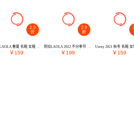
2.0
2.9
折
折
劳拉LAOLA 春夏 名鞋 女鞋 低跟单鞋 CW035-1
劳拉LAOLA 2022 不分季节 鞋靴 女鞋 女士单鞋 21120
￥159
￥199
￥159