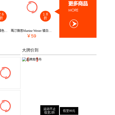
2.6
1.8
折
折
瑪汀薇思Martine Wester 绿色四叶草水晶摇逸耳饰耳坠 MW18-030C
瑪汀薇思Martine Wester 镀白金我心在左右钻饰可调节戒指 MW19-005S
￥59
大牌价到
至3折
低至3折
至59元
29元起
运动不止
低至99元
低至2折