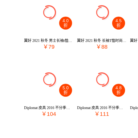
4.0
4.5
折
折
翼好 2021 秋冬 男士长袖t恤圆领修身打底衫 C0322圆领
翼好 2021 秋冬 长袖T恤时尚V领男士休闲上衣 修身打底衫男装 C0322
￥79
￥88
5.0
4.8
折
折
Diplomat 皮具 2016 不分季节 斜挎包 DB-5137P
Diplomat 皮具 2016 不分季节 单肩包 DB-51370-2
￥104
￥111