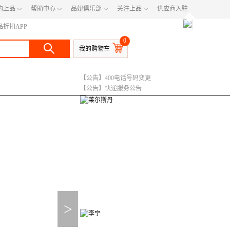
◇
◇
◇
◇
的上品
帮助中心
品妞俱乐部
关注上品
供应商入驻
◆
品折扣APP
0
我的购物车
【公告】400电话号码变更
【公告】快递服务公告
【公告】运费调整说明
>