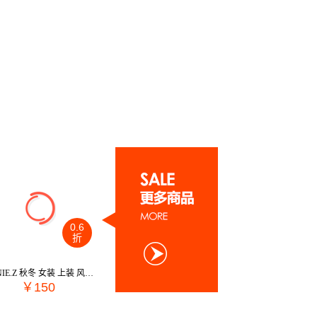
0.6
折
LINNIE.Z 秋冬 女装 上装 风衣 LQK2SF4448
￥150