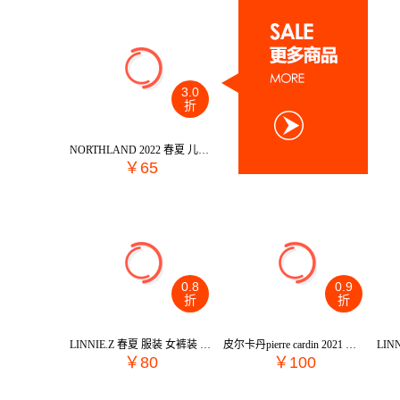
3.0
折
NORTHLAND 2022 春夏 儿童天地 童装 卫衣/帽衫 CB215172-1
￥65
0.8
0.9
折
折
LINNIE.Z 春夏 服装 女裤装 女款休闲裤 LCKZ4295
皮尔卡丹pierre cardin 2021 秋冬 女装 裤子 休闲裤 P1310T1979R2
￥80
￥100