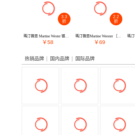
3.3
2.2
折
折
瑪汀薇思 Martine Wester 镀白金时尚简约黑钻石色星星耳饰 W10-723BDZ
瑪汀薇思Martine Weester ［人气］ 镀12k金依恋天然珍珠耳饰 MWB-137
￥58
￥69
热销品牌
国内品牌
国际品牌
低至2折
低至99
低至1折