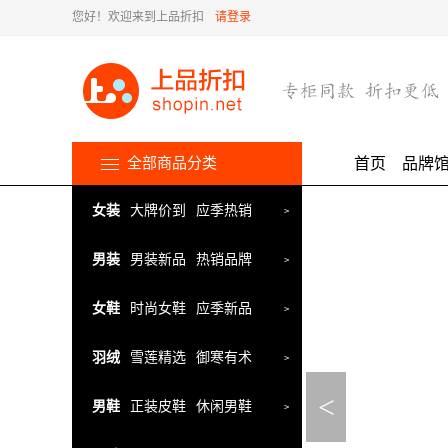
您好！欢迎来到上品折扣
请登录
全部商品分类
首页
品牌
女装
大牌价到
应季热销
>
男装
男装新品
热销品牌
>
女鞋
时尚女鞋
应季新品
>
羽绒
雪莲精选
御寒有术
>
<
男鞋
正装皮鞋
休闲男鞋
>