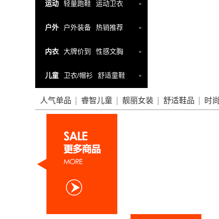
运动
轻量跑鞋
运动卫衣
>
户外
户外装备
热销推荐
>
内衣
大牌价到
性感文胸
>
儿童
卫衣/帽衫
舒适童鞋
>
人气单品
睿智儿童
靓丽女装
舒适鞋品
时