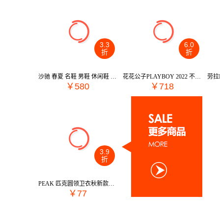
3.3
6.0
折
折
沙驰 春夏 名鞋 男鞋 休闲鞋 47G7B416
花花公子PLAYBOY 2022 不分季节 鞋靴 男鞋 男士休闲鞋 PC392280759
￥580
￥718
3.9
折
PEAK 匹克圆领卫衣秋新款长袖套头衫宽松休闲运动服卫衣 F6233381
￥77