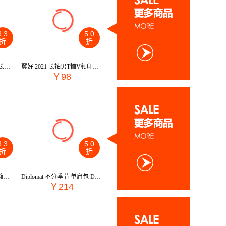
3.3
5.0
折
折
翼好 2021 男士精棉韩版长袖t恤 男式休闲青年纯色POLO打底衫 P8572
翼好 2021 长袖男T恤V领印花棉t恤打底衫韩版男装大码 TD1183
￥98
3.3
5.0
折
折
Diplomat 2021 不分季节 箱包配饰 箱包 手拿包 BB-S3206
Diplomat 不分季节 单肩包 DB-51610-1
￥214