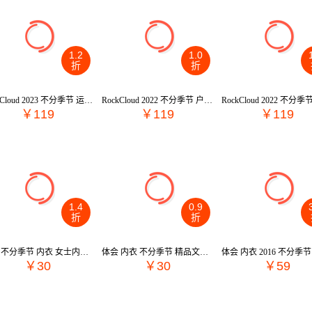
1.2
1.0
折
折
RockCloud 2023 不分季节 运动户外 运动服 运动裤/休闲裤 YS350030
RockCloud 2022 不分季节 户外 户外服装 皮肤衣 YS210010
￥119
￥119
￥119
1.4
0.9
折
折
体会 不分季节 内衣 女士内衣 蕾丝文胸 BS8233
体会 内衣 不分季节 精品文胸 BS0442
￥30
￥30
￥59