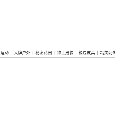
尚运动
大牌户外
秘密花园
绅士男装
箱包皮具
精美配