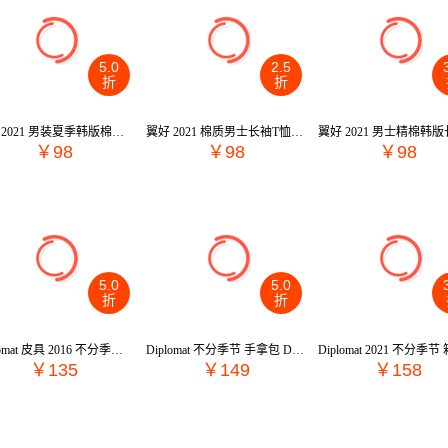
5.0
2.5
折
折
翼好 2021 男装夏季韩版棉翻领短袖t恤衫文化衫 TD709
翼好 2021 棉质男士长袖T恤衫 韩版大码男装长袖T恤 C8683#
￥98
￥98
￥98
5.0
5.0
折
折
Diplomat 皮具 2016 不分季节 单肩包 DB-51370-1
Diplomat 不分季节 手拿包 DB-51610-2
￥135
￥149
￥158