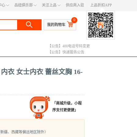
◇
◇
◇
中心
品妞俱乐部
关注上品
供应商入驻
上品折扣APP
◆
0
我的购物车
【公告】400电话号码变更
【公告】快递服务公告
【公告】运费调整说明
 内衣 女士内衣 蕾丝文胸 16-
「商城升级，小程
序支付更便捷」
(新疆、西藏等偏远地区除外）