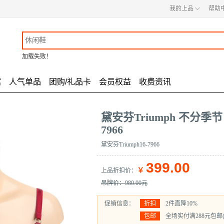
◇
我的上品
帮助
加载失败！
馆
人气单品
团购/礼品卡
会员权益
收费资讯
黛安芬Triumph 不分季节
7966
黛安芬Triumph16-7966
399.00
￥
上品折扣价
：
吊牌价：980.00元
促销信息：
折扣
2件直降10%
包邮
全场实付满288元包邮