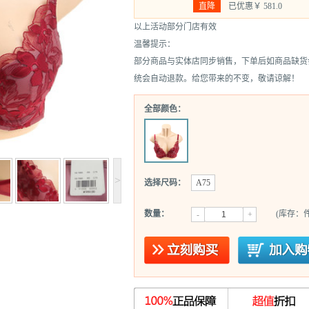
直降
已优惠￥
581.0
以上活动部分门店有效
温馨提示：
部分商品与实体店同步销售，下单后如商品缺货
统会自动退款。给您带来的不变，敬请谅解！
全部颜色：
>
选择尺码：
A75
数量：
(库存：件
-
+