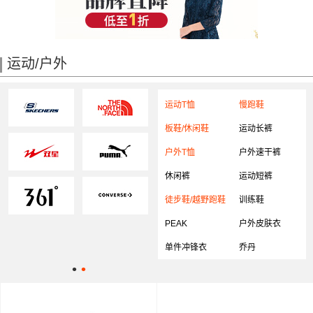
运动/户外
运动T恤
慢跑鞋
板鞋/休闲鞋
运动长裤
户外T恤
户外速干裤
休闲裤
运动短裤
徒步鞋/越野跑鞋
训练鞋
PEAK
户外皮肤衣
单件冲锋衣
乔丹
•
•