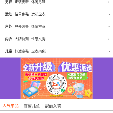
男鞋
正装皮鞋
休闲男鞋
>
运动
轻量跑鞋
运动卫衣
>
户外
户外装备
热销推荐
>
内衣
大牌价到
性感文胸
>
儿童
舒适童鞋
卫衣/帽衫
>
人气单品
睿智儿童
靓丽女装