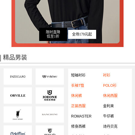
限时直降
全场179元起
低至1折
精品男装
短袖衬衫
衬衫
长袖T恤
POLO衫
休闲裤
休闲西服
正装西服
金利来
ROMASTER
牛仔裤
修身西裤
诗丹贝克