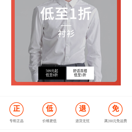
599元起
舒适百搭
低至8折
低至1折
正
低
退
免
专柜正品
价格更低
退货无忧
满288元免运费