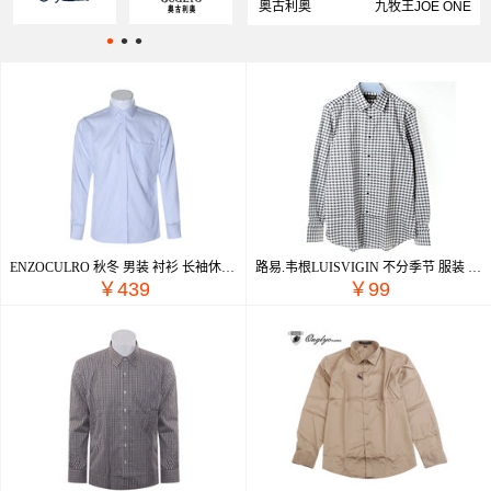
奥古利奥
STENNBAKER
九牧王JOE ONE
•
•
•
OUGLYO
ENZOCULRO 秋冬 男装 衬衫 长袖休闲 EC047B
路易.韦根LUISVIGIN 不分季节 服装 男上装 男士衬衫 C243A
￥439
￥99