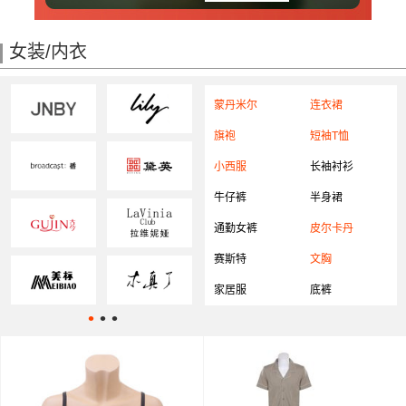
女装/内衣
蒙丹米尔
连衣裙
旗袍
短袖T恤
小西服
长袖衬衫
牛仔裤
半身裙
通勤女裤
皮尔卡丹
赛斯特
文胸
家居服
底裤
•
•
•