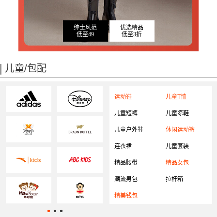
绅士风范
优选精品
低至49
低至3折
儿童/包配
运动鞋
儿童T恤
儿童短裤
儿童凉鞋
儿童户外鞋
休闲运动裤
连衣裙
儿童套装
精品腰带
精品女包
潮流男包
拉杆箱
精美钱包
•
•
•