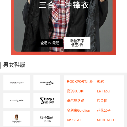
嗨抢不停
全场159元起
低至2折
男女鞋履
ROCKPORT乐步
骆驼
高琪KUUKI
Le Faou
卓尔贝洛妮
鳄鱼恤
金利来Goldlion
CROCODILE
花花公子
KISSCAT
PLAYBOY
MONTAGUT